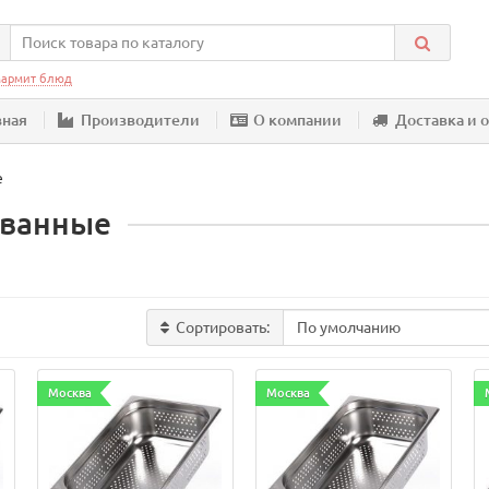
армит блюд
вная
Производители
О компании
Доставка и 
е
ованные
Сортировать:
Москва
Москва