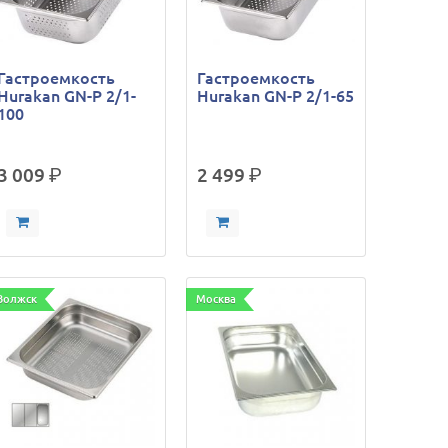
Гастроемкость
Гастроемкость
Hurakan GN-P 2/1-
Hurakan GN-P 2/1-65
100
3 009
р.
2 499
р.
Волжск
Москва