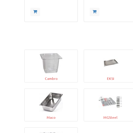
Cambro
EKSI
Maco
MGSteel