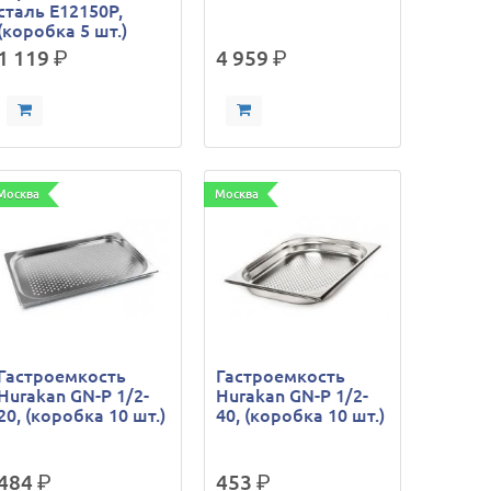
сталь E12150P,
(коробка 5 шт.)
1 119
р.
4 959
р.
Москва
Москва
Гастроемкость
Гастроемкость
Hurakan GN-P 1/2-
Hurakan GN-P 1/2-
20, (коробка 10 шт.)
40, (коробка 10 шт.)
484
р.
453
р.