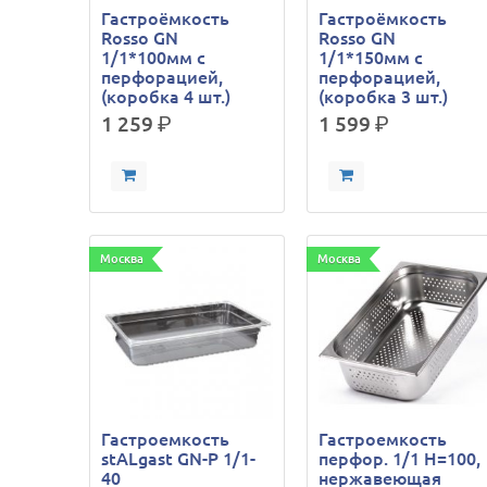
Гастроёмкость
Гастроёмкость
Rosso GN
Rosso GN
1/1*100мм с
1/1*150мм с
перфорацией,
перфорацией,
(коробка 4 шт.)
(коробка 3 шт.)
1 259
р.
1 599
р.
Москва
Москва
Гастроемкость
Гастроемкость
stALgast GN-P 1/1-
перфор. 1/1 Н=100,
40
нержавеющая