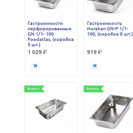
Гастроемкости
Гастроемкость
перфорированные
Hurakan GN-P 1/1-
GN 1/1- 100
100, (коробка 8 шт.)
Foodatlas, (коробка
5 шт.)
1 029
р.
919
р.
Волжск
Волжск