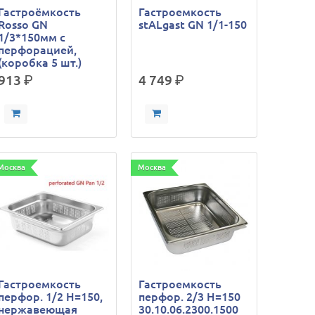
Гастроёмкость
Гастроемкость
Rosso GN
stALgast GN 1/1-150
1/3*150мм c
перфорацией,
(коробка 5 шт.)
913
р.
4 749
р.
Москва
Москва
Гастроемкость
Гастроемкость
перфор. 1/2 Н=150,
перфор. 2/3 Н=150
нержавеющая
30.10.06.2300.1500