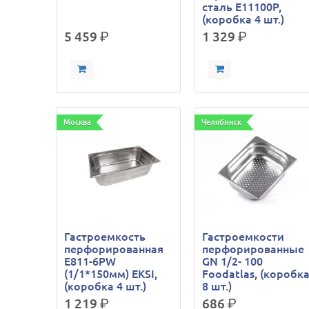
сталь E11100P,
(коробка 4 шт.)
5 459
р.
1 329
р.
Москва
Челябинск
Гастроемкость
Гастроемкости
перфорированная
перфорированные
E811-6PW
GN 1/2- 100
(1/1*150мм) EKSI,
Foodatlas, (коробк
(коробка 4 шт.)
8 шт.)
1 219
р.
686
р.