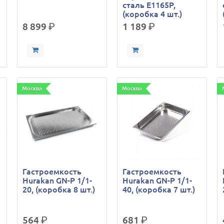
сталь E1165P,
(коробка 4 шт.)
8 899
р.
1 189
р.
Москва
Москва
Гастроемкость
Гастроемкость
Hurakan GN-P 1/1-
Hurakan GN-P 1/1-
20, (коробка 8 шт.)
40, (коробка 7 шт.)
а
564
р.
681
р.