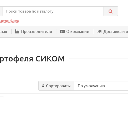
армит блюд
вная
Производители
О компании
Доставка и 
картофеля СИКОМ
Сортировать: