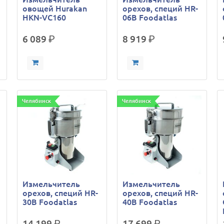
овощей Hurakan
орехов, специй HR-
HKN-VC160
06В Foodatlas
6 089
р.
8 919
р.
Челябинск
Челябинск
Измельчитель
Измельчитель
орехов, специй HR-
орехов, специй HR-
30В Foodatlas
40В Foodatlas
14 199
р.
17 699
р.