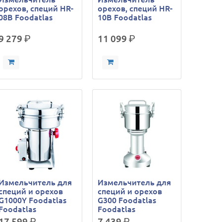
орехов, специй HR-
орехов, специй HR-
08В Foodatlas
10В Foodatlas
9 279
р.
11 099
р.
Измельчитель для
Измельчитель для
специй и орехов
специй и орехов
G1000Y Foodatlas
G300 Foodatlas
Foodatlas
Foodatlas
17 599
р.
7 439
р.