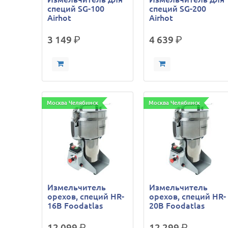
специй SG-100
специй SG-200
Airhot
Airhot
3 149
р.
4 639
р.
Москва Челябинск
Москва Челябинск
Измельчитель
Измельчитель
орехов, специй HR-
орехов, специй HR-
16В Foodatlas
20В Foodatlas
12 099
р.
12 299
р.