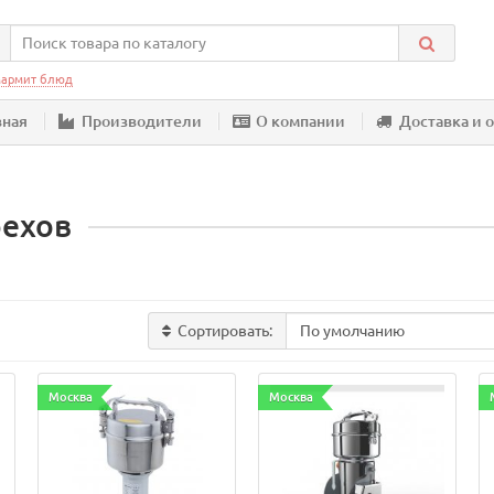
армит блюд
вная
Производители
О компании
Доставка и 
рехов
Сортировать:
Москва
Москва