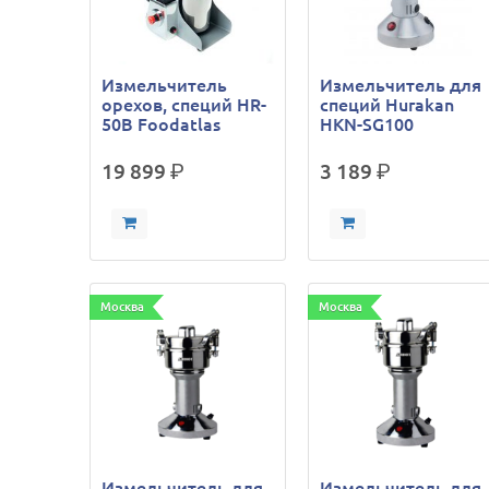
Измельчитель
Измельчитель для
орехов, специй HR-
специй Hurakan
50В Foodatlas
HKN-SG100
19 899
р.
3 189
р.
Москва
Москва
Измельчитель для
Измельчитель для