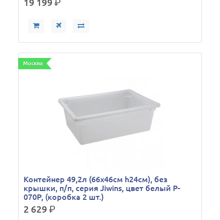
19 199
р.
Москва
Контейнер 49,2л (66х46см h24см), без
крышки, п/п, серия Jiwins, цвет белый P-
070P, (коробка 2 шт.)
2 629
р.