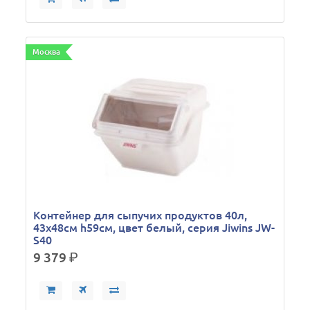
Москва
Контейнер для сыпучих продуктов 40л,
43х48см h59см, цвет белый, серия Jiwins JW-
S40
9 379
р.