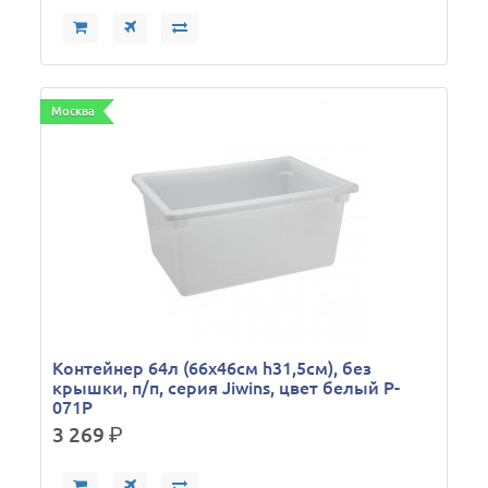
Москва
Контейнер 64л (66х46см h31,5см), без
крышки, п/п, серия Jiwins, цвет белый P-
071P
3 269
р.