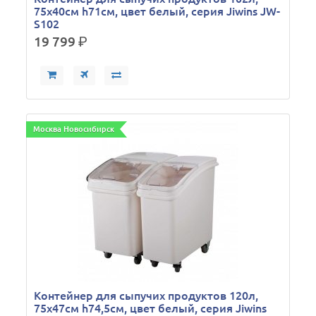
75х40см h71см, цвет белый, серия Jiwins JW-
S102
19 799
р.
Москва Новосибирск
Контейнер для сыпучих продуктов 120л,
75х47см h74,5см, цвет белый, серия Jiwins