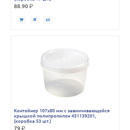
88.90
р.
Контейнер 107х80 мм с завинчивающейся
крышкой полипропилен 431139201,
(коробка 53 шт.)
79
р.