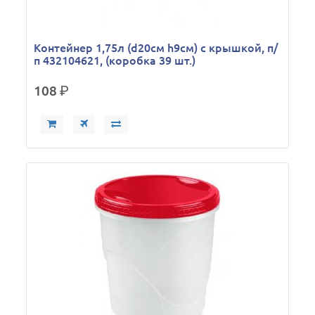
Контейнер 1,75л (d20см h9см) с крышкой, п/
п 432104621, (коробка 39 шт.)
108
р.