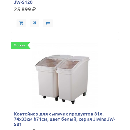
JW-S120
25 899
р.
Москва
Контейнер для сыпучих продуктов 81л,
74х33см h71см, цвет белый, серия Jiwins JW-
S81