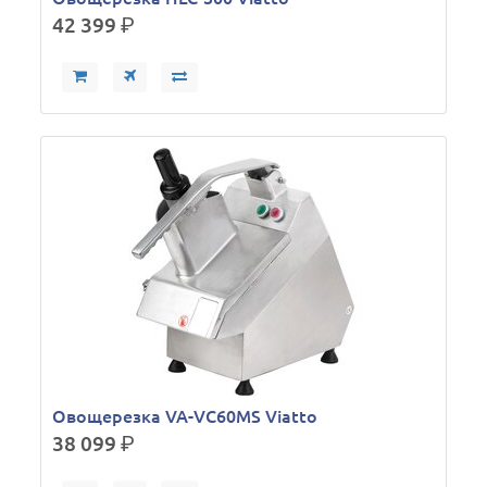
42 399
р.
Овощерезка VA-VC60MS Viatto
38 099
р.