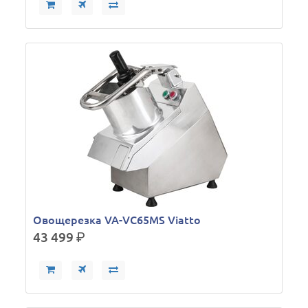
Овощерезка VA-VC65MS Viatto
43 499
р.