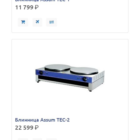
11 799
р.
Блинница Assum TEC-2
22 599
р.