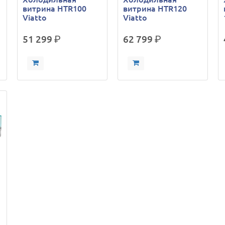
витрина HTR100
витрина HTR120
Viatto
Viatto
51 299
р.
62 799
р.