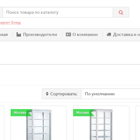
армит блюд
вная
Производители
О компании
Доставка и 
Сортировать:
Москва
Москва