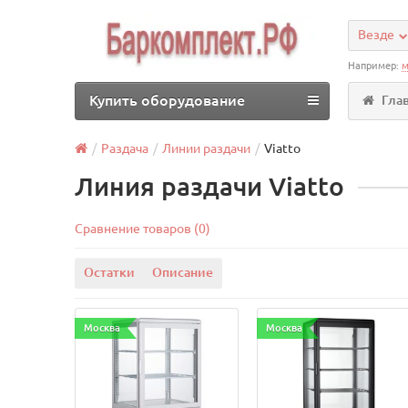
Везде
Например:
м
Купить оборудование
Гла
Раздача
Линии раздачи
Viatto
Линия раздачи Viatto
Сравнение товаров (0)
Остатки
Описание
Москва
Москва