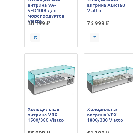
витрина VA-
витрина ABR160
SFD10IB для
Viatto
морепродуктов
Viatto
30 199
р.
76 999
р.
Холодильная
Холодильная
витрина VRX
витрина VRX
1500/380 Viatto
1800/330 Viatto
55 099
р.
61 399
р.