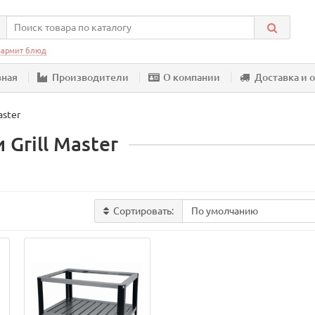
армит блюд
вная
Производители
О компании
Доставка и 
aster
Grill Master
Сортировать: