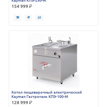
Kayman КПЭ-250-М
154 999
р.
Кoтел пищеварочный электрический
Kayman Гастротанк КПЭ-100-М
128 999
р.