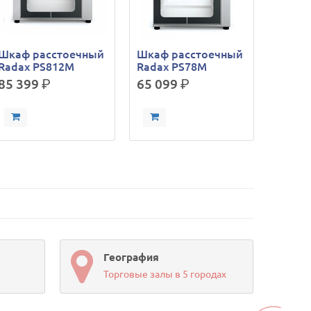
Шкаф расстоечный
Шкаф расстоечный
Radax PS812M
Radax PS78M
85 399
р.
65 099
р.
География
Торговые залы в 5 городах