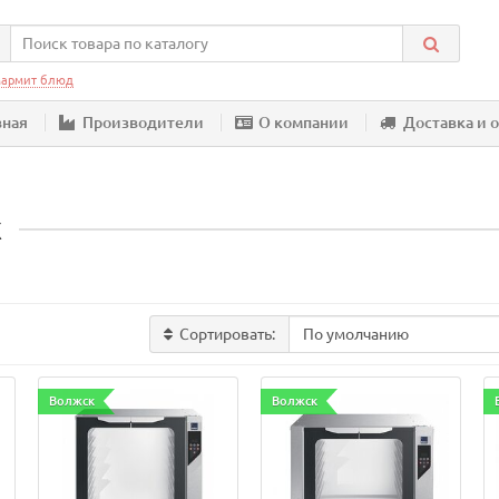
армит блюд
вная
Производители
О компании
Доставка и 
x
Сортировать:
Волжск
Волжск