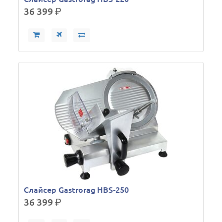
36 399
р.
Слайсер Gastrorag HBS-250
36 399
р.