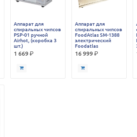
Аппарат для
Аппарат для
спиральных чипсов
спиральных чипсов
PSP-01 ручной
FoodAtlas SM-1388
Airhot, (коробка 3
электрический
а
шт.)
Foodatlas
1 669
р.
16 999
р.