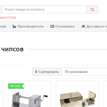
армит блюд
вная
Производители
О компании
Доставка и 
 чипсов
Сортировать:
Москва