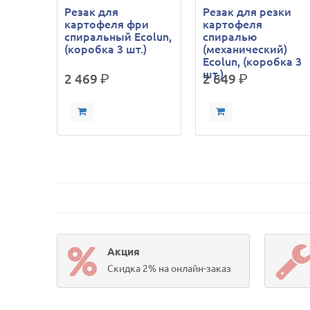
Резак для
Резак для резки
картофеля фри
картофеля
спиральный Ecolun,
спиралью
(коробка 3 шт.)
(механический)
Ecolun, (коробка 3
шт.)
2 469
р.
2 649
р.
Акция
Скидка 2% на онлайн-заказ