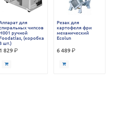
Аппарат для
Резак для
спиральных чипсов
картофеля фри
H001 ручной
механический
Foodatlas, (коробка
Ecolun
3 шт.)
1 829
р.
6 489
р.