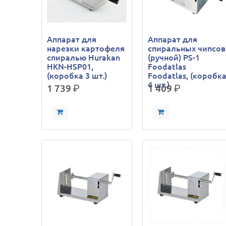
Аппарат для
Аппарат для
нарезки картофеля
спиральных чипсов
спиралью Hurakan
(ручной) PS-1
HKN-HSP01,
Foodatlas
(коробка 3 шт.)
Foodatlas, (коробк
4 шт.)
1 739
р.
1 409
р.