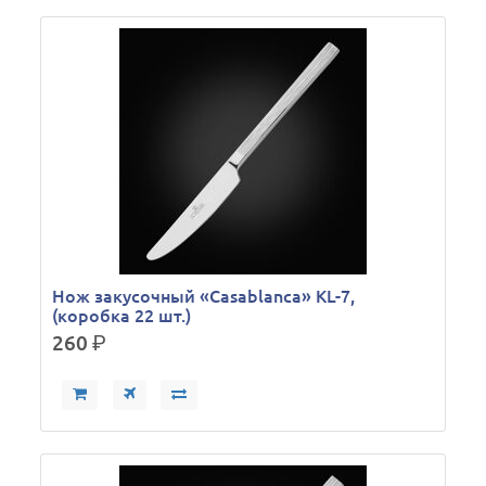
Нож закусочный «Casablanca» KL-7,
(коробка 22 шт.)
260
р.