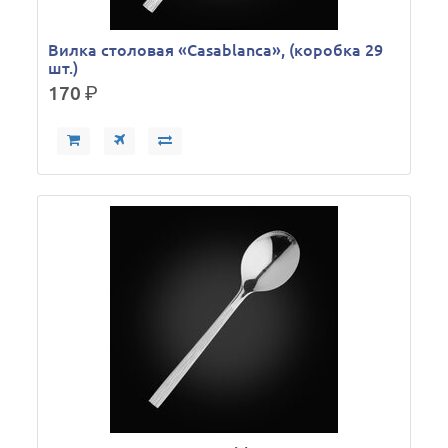
Вилка столовая «Casablanca», (коробка 29
шт.)
170
р.