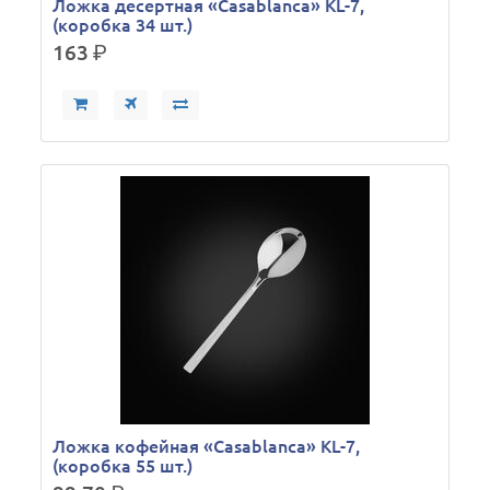
Ложка десертная «Casablanca» KL-7,
(коробка 34 шт.)
163
р.
Ложка кофейная «Casablanca» KL-7,
(коробка 55 шт.)