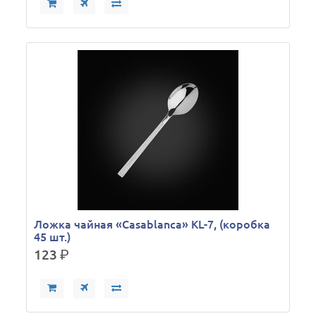
Ложка чайная «Casablanca» KL-7, (коробка
45 шт.)
123
р.