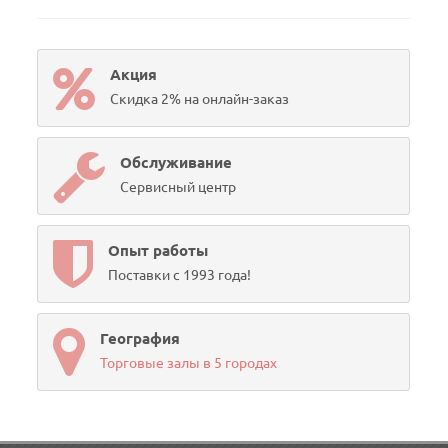
Акция
Скидка 2% на онлайн-заказ
Обслуживание
Сервисный центр
Опыт работы
Поставки с 1993 года!
География
Торговые залы в 5 городах