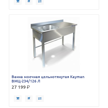
Ванна моечная цельнотянутая Kayman
ВМЦ-234/126 Л
27 199
р.