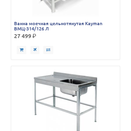
Ванна моечная цельнотянутая Kayman
ВМЦ-314/126 Л
27 499
р.