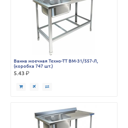
Ванна моечная Техно-ТТ ВМ-31/557-Л,
(коробка 747 шт.)
5.43
р.