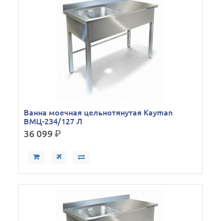
Ванна моечная цельнотянутая Kayman
ВМЦ-234/127 Л
36 099
р.