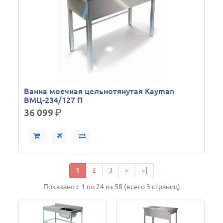
Ванна моечная цельнотянутая Kayman
ВМЦ-234/127 П
36 099
р.
1
2
3
>
>|
Показано с 1 по 24 из 58 (всего 3 страниц)