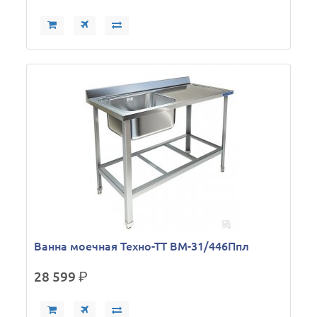
Ванна моечная Техно-ТТ ВМ-31/446Ппл
28 599
р.