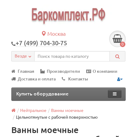
Москва
+7 (499) 704-30-75
0
Везде
Главная
Производители
О компании
Доставка и оплата
Контакты
Купить оборудование
Нейтральное
Ванны моечные
Цельнотянутые с рабочей поверхностью
Ванны моечные