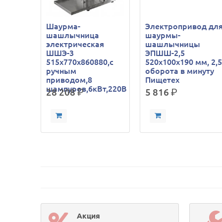
Шаурма-
Электропривод дл
шашлычница
шаурмы-
электрическая
шашлычницы
ШШЭ-3
ЭПШШ-2,5
515х770х860880,с
520х100х190 мм, 2,
ручным
оборота в минуту
приводом,8
Пищетех
шампуров,6кВт,220В
28 208
р.
5 816
р.
Акция