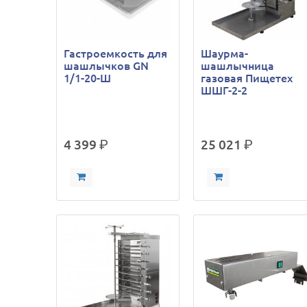
Гастроемкость для
Шаурма-
шашлычков GN
шашлычница
1/1-20-Ш
газовая Пищетех
ШШГ-2-2
4 399
р.
25 021
р.