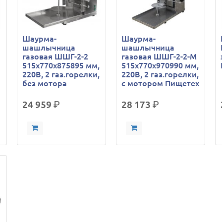
Шаурма-
Шаурма-
шашлычница
шашлычница
газовая ШШГ-2-2
газовая ШШГ-2-2-М
515х770х875895 мм,
515х770х970990 мм,
220В, 2 газ.горелки,
220В, 2 газ.горелки,
без мотора
с мотором Пищетех
24 959
р.
28 173
р.