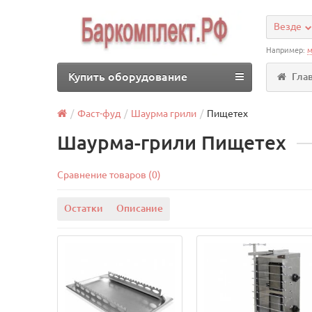
Везде
Например:
м
Купить оборудование
Гла
Фаст-фуд
Шаурма грили
Пищетех
Шаурма-грили Пищетех
Сравнение товаров (0)
Остатки
Описание