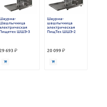
Шаурма-
Шаурма-
Шашлычница
шашлычница
электрическая
электрическая
Пищетех ШШЭ-3
ПищТех ШШЭ-2
29 693
р.
20 099
р.