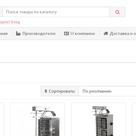
армит блюд
вная
Производители
О компании
Доставка и 
Сортировать: