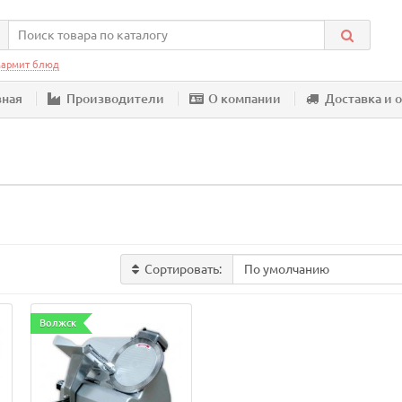
армит блюд
вная
Производители
О компании
Доставка и 
Сортировать:
Волжск