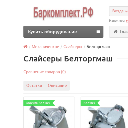
Везде
Например:
м
Купить оборудование
Гла
Механическое
Слайсеры
Белторгмаш
Слайсеры Белторгмаш
Сравнение товаров (0)
Остатки
Описание
Москва Волжск
Волжск