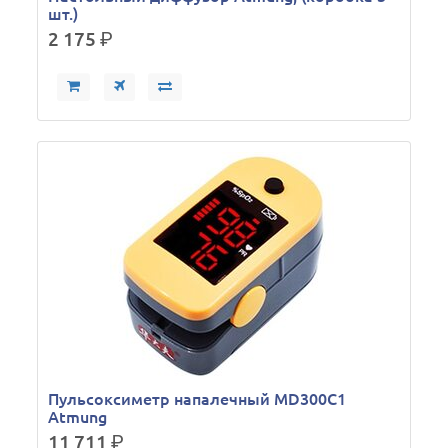
шт.)
2 175
р.
Пульсоксиметр напалечный MD300C1
Atmung
11 711
р.