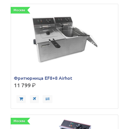
Москва
Фритюрница EF8+8 Airhot
11 799
р.
Москва