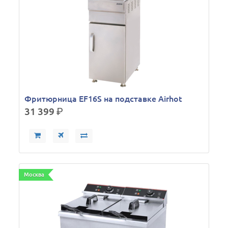
Фритюрница EF16S на подставке Airhot
31 399
р.
Москва