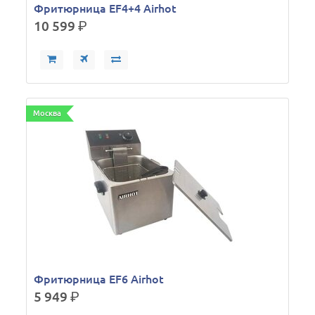
Фритюрница EF4+4 Airhot
10 599
р.
Москва
Фритюрница EF6 Airhot
5 949
р.