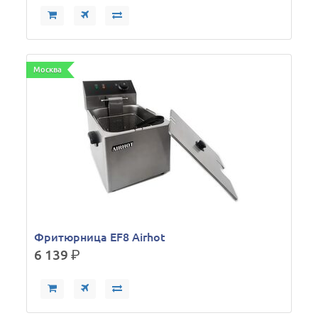
Москва
Фритюрница EF8 Airhot
6 139
р.