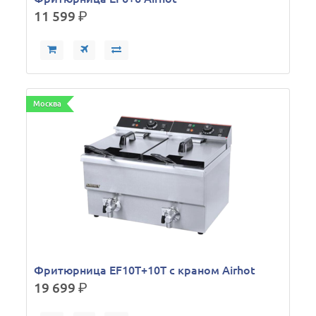
11 599
р.
Москва
Фритюрница EF10T+10T с краном Airhot
19 699
р.