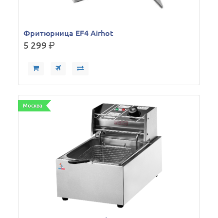
Фритюрница EF4 Airhot
5 299
р.
Москва