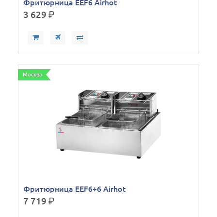
Фритюрница EEF6 Airhot
3 629
р.
Москва
Фритюрница EEF6+6 Airhot
7 719
р.