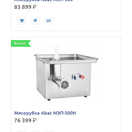
83 899
р.
Волжск
Мясорубка Abat МЭП-300Н
76 399
р.