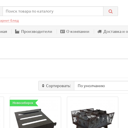
армит блюд
вная
Производители
О компании
Доставка и 
Сортировать:
Новосибирск