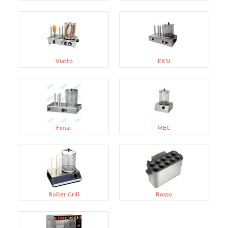
Viatto
EKSI
Fimar
MEC
Roller Grill
Rosso