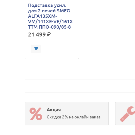
Подставка усил.
для 2 печей SMEG
ALFA135XM-
VM/141XE-VE/161X
ТТМ ППО-090/85-8
21 499
р.
Акция
Скидка 2% на онлайн-заказ