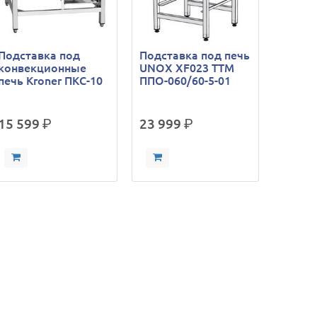
Подставка под
Подставка под печь
конвекционные
UNOX XF023 ТТМ
печь Kroner ПКС-10
ППО-060/60-5-01
15 599
р.
23 999
р.