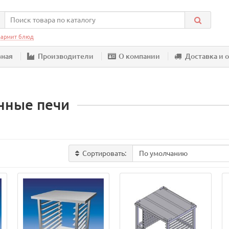
армит блюд
вная
Производители
О компании
Доставка и 
нные печи
Сортировать: