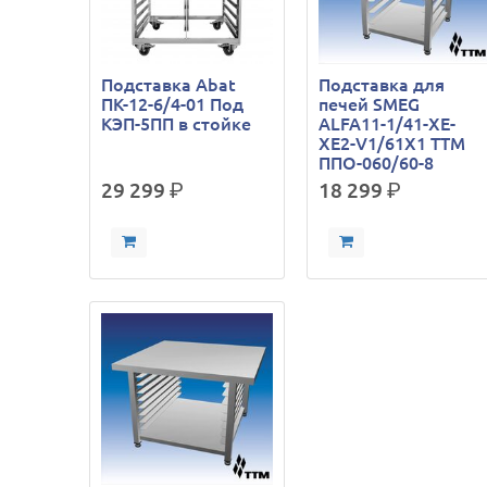
Подставка Abat
Подставка для
ПК-12-6/4-01 Под
печей SMEG
КЭП-5ПП в стойке
ALFA11-1/41-XE-
XE2-V1/61X1 ТТМ
ППО-060/60-8
29 299
р.
18 299
р.