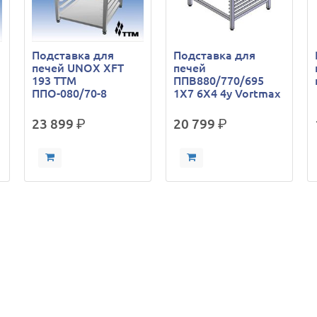
Подставка для
Подставка для
печей UNOX XFT
печей
193 ТТМ
ППB880/770/695
ППО-080/70-8
1Х7 6Х4 4у Vortmax
23 899
р.
20 799
р.