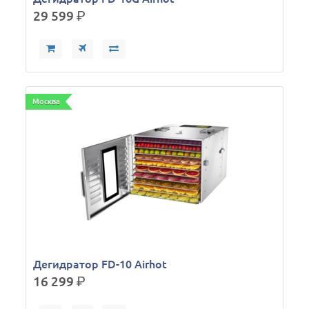
29 599
р.
Москва
Дегидратор FD-10 Airhot
16 299
р.