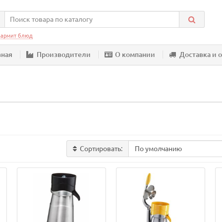
армит блюд
вная
Производители
О компании
Доставка и 
Сортировать: