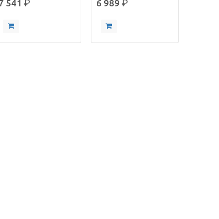
7 541
р.
6 989
р.