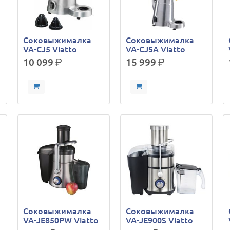
Соковыжималка
Соковыжималка
VA-CJ5 Viatto
VA-CJ5А Viatto
10 099
р.
15 999
р.
Соковыжималка
Соковыжималка
VA-JE850PW Viatto
VA-JE900S Viatto