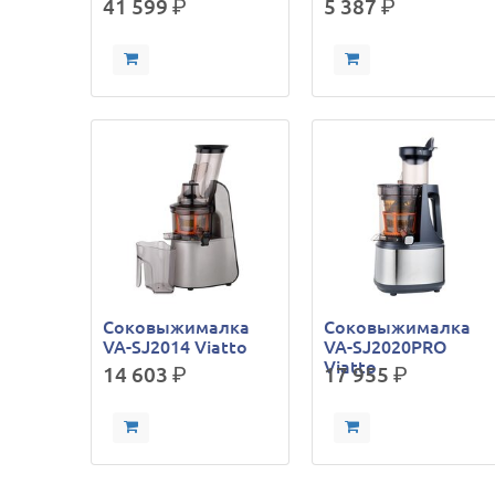
41 599
р.
5 387
р.
Соковыжималка
Соковыжималка
VA-SJ2014 Viatto
VA-SJ2020PRO
Viatto
14 603
р.
17 955
р.