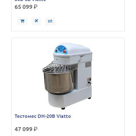
65 099
р.
Тестомес DH-20B Viatto
47 099
р.