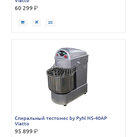
Viatto
60 299
р.
Спиральный тестомес by Pyhl HS-40AP
Viatto
95 899
р.