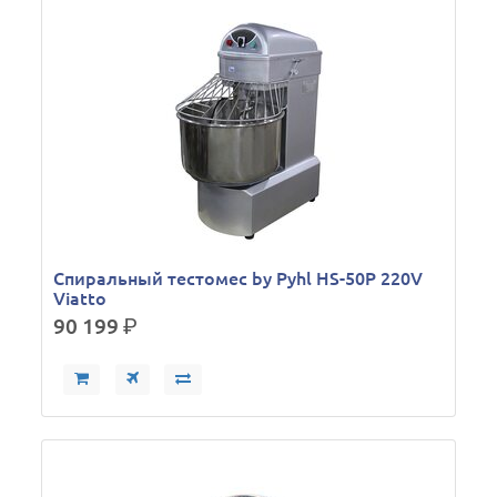
Спиральный тестомес by Pyhl HS-50P 220V
Viatto
90 199
р.