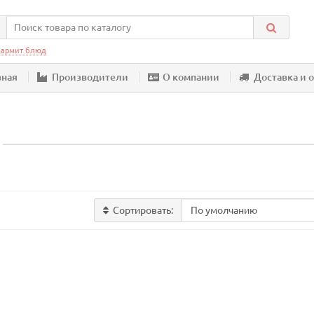
армит блюд
вная
Производители
О компании
Доставка и 
Сортировать: