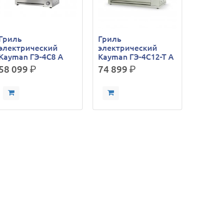
Гриль
Гриль
электрический
электрический
Kayman ГЭ-4C8 A
Kayman ГЭ-4С12-Т A
58 099
р.
74 899
р.