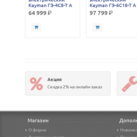
Kayman ГЭ-4С8-Т A
Kayman ГЭ-6С18-Т A
64 999
р.
97 799
р.
Акция
Скидка 2% на онлайн-заказ
Магазин
Допол
О фирме
Новинк