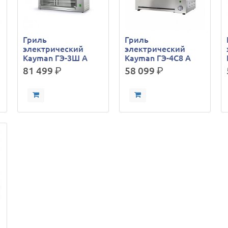
Гриль
Гриль
электрический
электрический
Kayman ГЭ-3Ш A
Kayman ГЭ-4C8 A
81 499
р.
58 099
р.