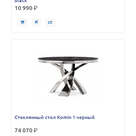
black
10 990
р.
Стеклянный стол Komin 1 черный
74 070
р.