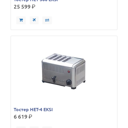
25 599
р.
Тостер HET-4 EKSI
6 619
р.