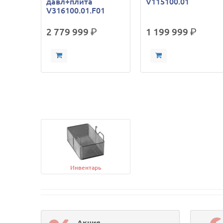
давл+плита
V115100.01
V316100.01.F01
2 779 999
р.
1 199 999
р.
Инвентарь
Акция