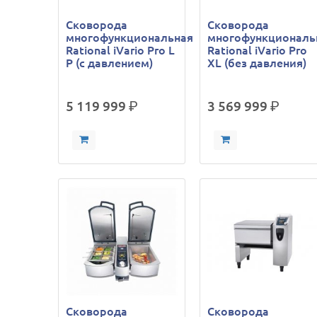
Сковорода
Сковорода
многофункциональная
многофункциональ
Rational iVario Pro L
Rational iVario Pro
P (с давлением)
XL (без давления)
5 119 999
р.
3 569 999
р.
Сковорода
Сковорода