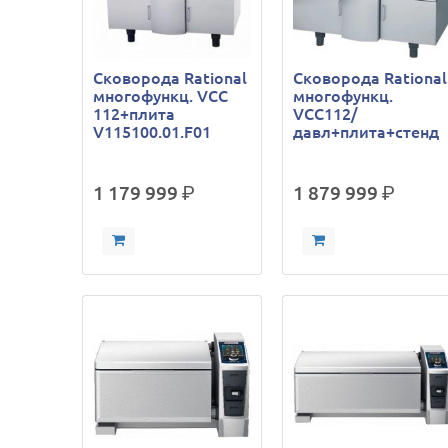
Сковорода Rational
Сковорода Rational
многофункц. VCC
многофункц.
112+плита
VCC112/
V115100.01.F01
давл+плита+стенд
1 179 999
р.
1 879 999
р.