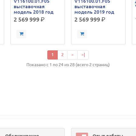
V116100.01.F05
V116100.01.F05
выставочная
выставочная
модель 2018 год
модель 2019 год
2 569 999
р.
2 569 999
р.
1
2
>
>|
Показано с 1 по 24 из 28 (всего 2 страниц)
Обслуживание
Опыт работы