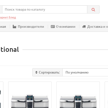
армит блюд
вная
Производители
О компании
Доставка и 
tional
Сортировать: