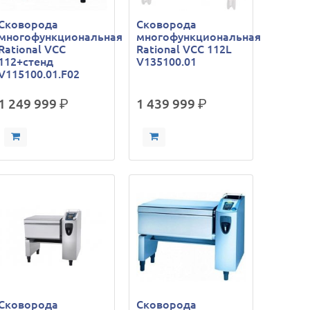
Сковорода
Сковорода
многофункциональная
многофункциональная
Rational VCC
Rational VCC 112L
112+стенд
V135100.01
V115100.01.F02
1 249 999
р.
1 439 999
р.
Сковорода
Сковорода