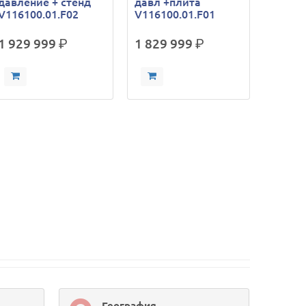
давление + стенд
давл +плита
V116100.01.F02
V116100.01.F01
1 929 999
р.
1 829 999
р.
География