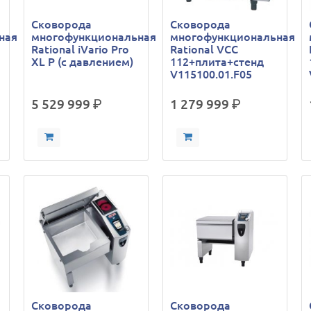
Сковорода
Сковорода
ная
многофункциональная
многофункциональная
Rational iVario Pro
Rational VCC
XL P (с давлением)
112+плита+стенд
V115100.01.F05
5 529 999
р.
1 279 999
р.
Сковорода
Сковорода