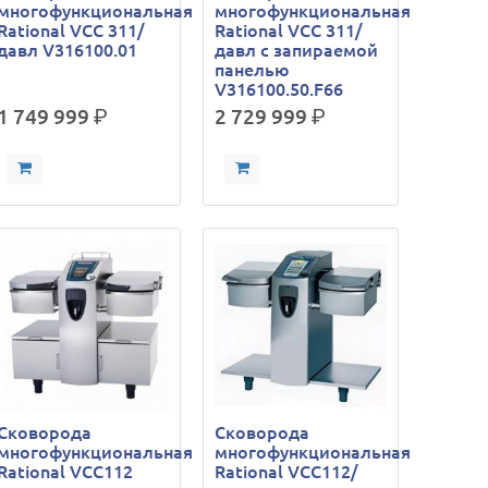
многофункциональная
многофункциональная
Rational VCC 311/
Rational VCC 311/
давл V316100.01
давл с запираемой
панелью
V316100.50.F66
1 749 999
р.
2 729 999
р.
Сковорода
Сковорода
многофункциональная
многофункциональная
Rational VCC112
Rational VCC112/