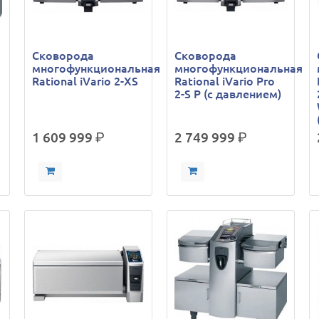
Сковорода
Сковорода
многофункциональная
многофункциональная
Rational iVario 2-XS
Rational iVario Pro
2-S P (с давлением)
1 609 999
р.
2 749 999
р.