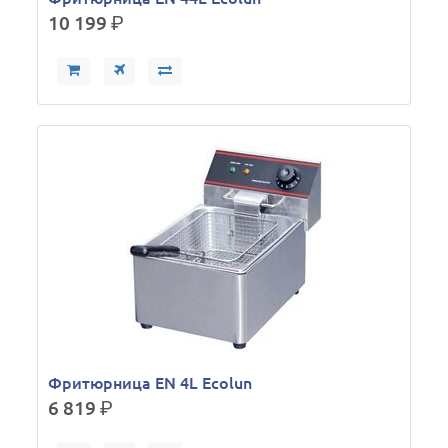
10 199
р.
Фритюрница EN 4L Ecolun
6 819
р.