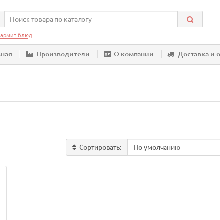
армит блюд
вная
Производители
О компании
Доставка и 
Сортировать: