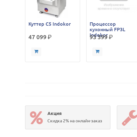
Куттер С5 Indokor
Процессор
кухонный FP3L
Indokor
47 099
р.
93 399
р.
Акция
Скидка 2% на онлайн-заказ