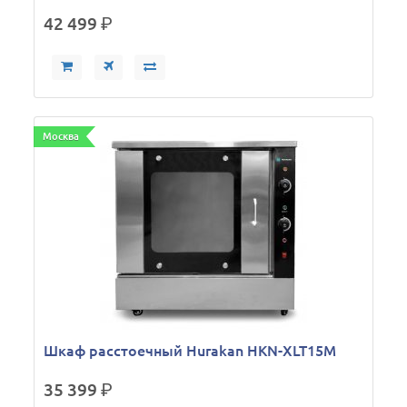
42 499
р.
Москва
Шкаф расстоечный Hurakan HKN-XLT15M
35 399
р.