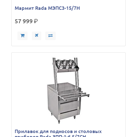
Мармит Rada МЭПС3-15/7Н
57 999
р.
Прилавок для подносов и столовых
приборов Rada ЗПП-1-6,5/7СН