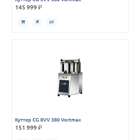
145 999
р.
Куттер CG 8VV 380 Vortmax
151 999
р.