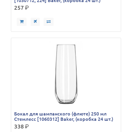
[1030712, 224] Baker, (коробка 24 шт.)
257
р.
Бокал для шампанского (флюте) 250 мл
Стемлесс [1060312] Baker, (коробка 24 шт.)
338
р.