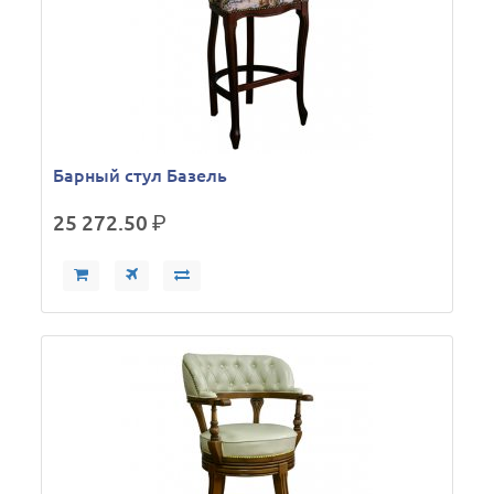
Барный стул Базель
25 272.50
р.