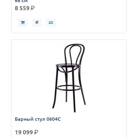
66 см
8 559
р.
Барный стул 0604C
19 099
р.