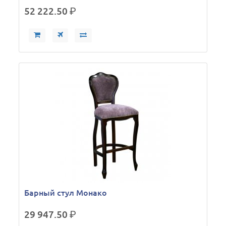
52 222.50
р.
Барный стул Монако
29 947.50
р.