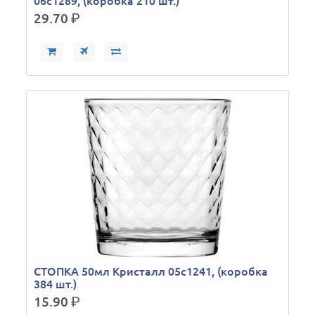
06с1289, (коробка 210 шт.)
29.70
р.
СТОПКА 50мл Кристалл 05с1241, (коробка
384 шт.)
15.90
р.