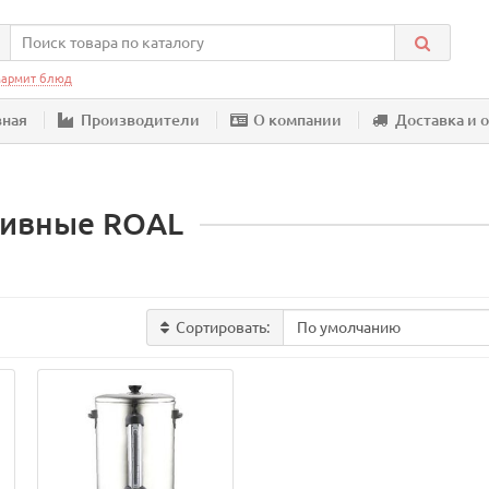
армит блюд
вная
Производители
О компании
Доставка и 
ливные ROAL
Сортировать: