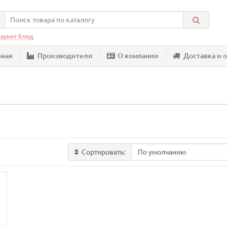
армит блюд
вная
Производители
О компании
Доставка и 
Сортировать: