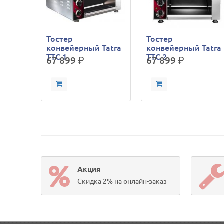
Тостер
Тостер
конвейерный Tatra
конвейерный Tatra
TTC 1
TTC 2
67 899
р.
67 899
р.
Акция
Скидка 2% на онлайн-заказ