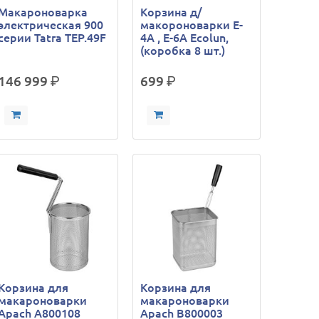
Макароноварка
Корзина д/
электрическая 900
макороноварки E-
серии Tatra TEP.49F
4A , E-6A Ecolun,
(коробка 8 шт.)
146 999
р.
699
р.
Корзина для
Корзина для
макароноварки
макароноварки
Apach A800108
Apach B800003