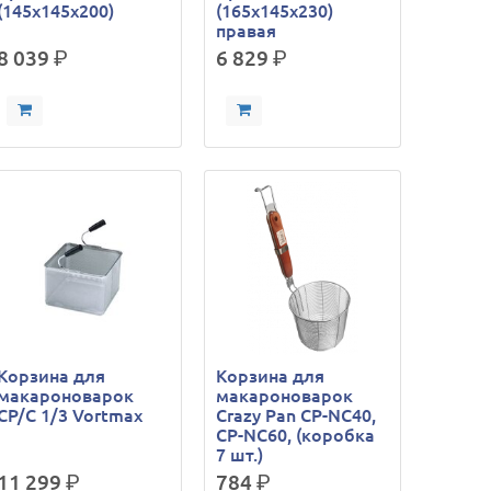
(145х145х200)
(165х145х230)
правая
8 039
р.
6 829
р.
Корзина для
Корзина для
макароноварок
макароноварок
CP/C 1/3 Vortmax
Crazy Pan CP-NC40,
CP-NC60, (коробка
7 шт.)
11 299
р.
784
р.