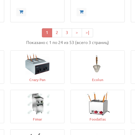
1
2
3
>
>|
Показано с 1 по 24 из 53 (всего 3 страниц)
Crazy Pan
Ecolun
Fimar
Foodatlas