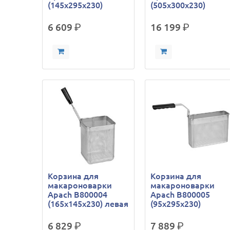
(145х295х230)
(505х300х230)
6 609
р.
16 199
р.
Корзина для
Корзина для
макароноварки
макароноварки
Apach B800004
Apach B800005
(165х145х230) левая
(95х295х230)
6 829
р.
7 889
р.