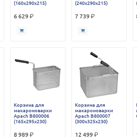
(160х290х215)
(240х290х215)
6 629
р.
7 739
р.
Корзина для
Корзина для
макароноварки
макароноварки
Apach B800006
Apach B800007
(165х295х230)
(300х325х230)
8 989
р.
12 499
р.