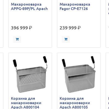
Макароноварка
Макароноварка
APPG-89P/PL Apach
Fagor CP-E7126
396 999
р.
239 999
р.
Корзина для
Корзина для
макароноварки
макароноварки
Apach A800104
Apach A800105