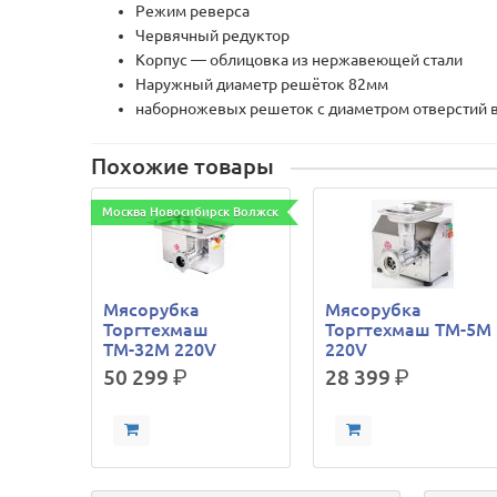
Режим реверса
Червячный редуктор
Корпус — облицовка из нержавеющей стали
Наружный диаметр решёток 82мм
наборножевых решеток с диаметром отверстий в 
Похожие товары
Москва Новосибирск Волжск
Мясорубка
Мясорубка
Торгтехмаш
Торгтехмаш ТМ-5М
ТМ-32М 220V
220V
50 299
р.
28 399
р.