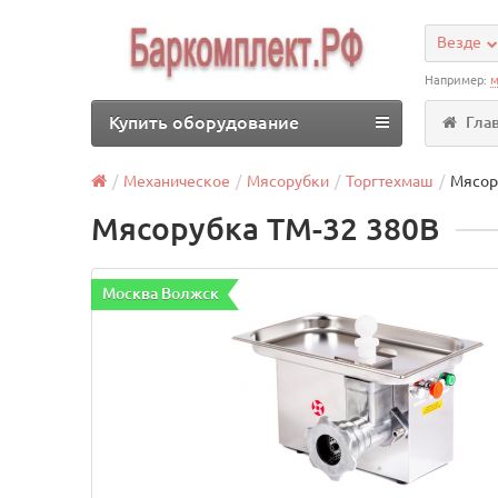
Везде
Например:
м
Купить оборудование
Гла
Механическое
Мясорубки
Торгтехмаш
Мясор
Мясорубка ТМ-32 380В
Москва Волжск