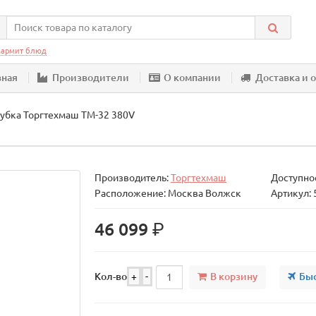
армит блюд
вная
Производители
О компании
Доставка и 
убка Торгтехмаш ТМ-32 380V
Производитель:
Торгтехмаш
Доступнос
Расположение: Москва Волжск
Артикул:
р.
46 099
В корзину
Быс
Кол-во
+
-