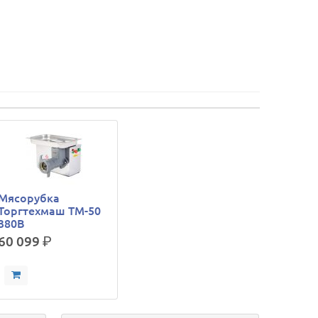
Мясорубка
Торгтехмаш ТМ-50
380В
60 099
р.