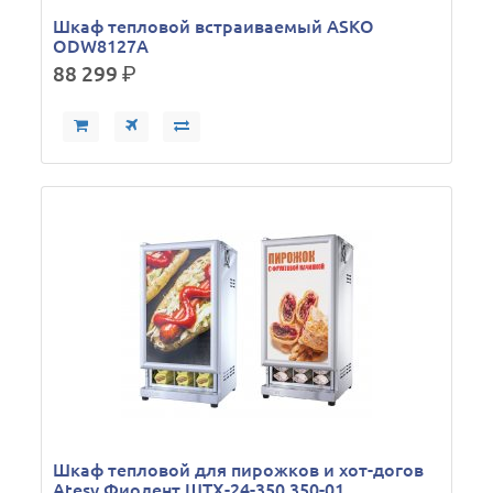
Шкаф тепловой встраиваемый ASKO
ODW8127A
88 299
р.
Шкаф тепловой для пирожков и хот-догов
Atesy Фиолент ШТХ-24-350.350-01