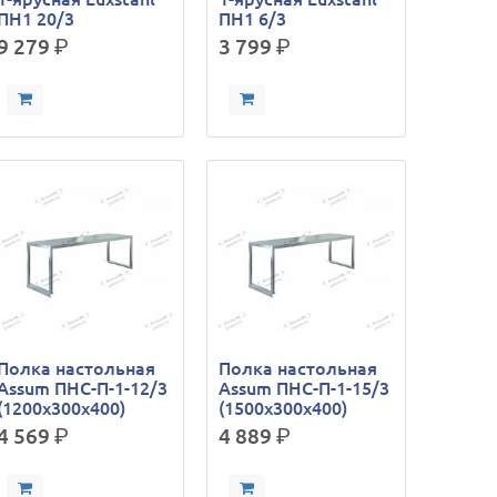
ПН1 20/3
ПН1 6/3
9 279
р.
3 799
р.
Полка настольная
Полка настольная
Assum ПНС-П-1-12/3
Assum ПНС-П-1-15/3
(1200х300х400)
(1500х300х400)
4 569
р.
4 889
р.