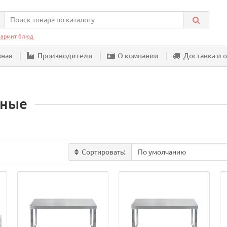
армит блюд
вная
Производители
О компании
Доставка и 
рные
Сортировать: