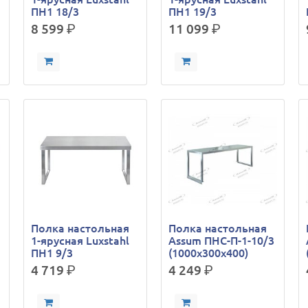
ПН1 18/3
ПН1 19/3
8 599
р.
11 099
р.
Полка настольная
Полка настольная
1-ярусная Luxstahl
Assum ПНС-П-1-10/3
ПН1 9/3
(1000х300х400)
4 719
р.
4 249
р.