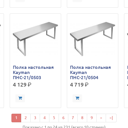
Полка настольная
Полка настольная
Kayman
Kayman
ПНС-21/0503
ПНС-21/0504
4 129
р.
4 719
р.
1
2
3
4
5
6
7
8
9
>
>|
Показано с 1 по 24 из 231 (всего 10 страниц)