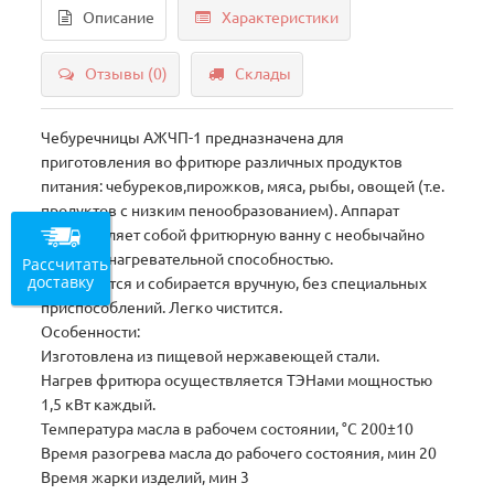
Описание
Характеристики
Отзывы (0)
Склады
Чебуречницы АЖЧП-1 предназначена для
приготовления во фритюре различных продуктов
питания: чебуреков,пирожков, мяса, рыбы, овощей (т.е.
продуктов с низким пенообразованием). Аппарат
представляет собой фритюрную ванну с необычайно
высокой нагревательной способностью.
Рассчитать
доставку
Разбирается и собирается вручную, без специальных
приспособлений. Легко чистится.
Особенности:
Изготовлена из пищевой нержавеющей стали.
Нагрев фритюра осуществляется ТЭНами мощностью
1,5 кВт каждый.
Температура масла в рабочем состоянии, °С 200±10
Время разогрева масла до рабочего состояния, мин 20
Время жарки изделий, мин 3