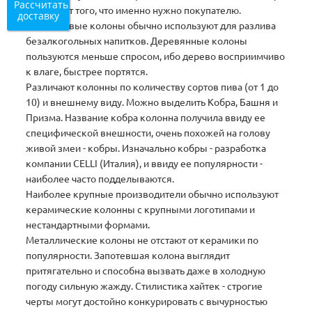
Рассчитать
зависит от того, что именно нужно покупателю.
доставку
Пластиковые колоны обычно используют для разлива
безалкогольных напитков. Деревянные колоны
пользуются меньше спросом, ибо дерево восприимчиво
к влаге, быстрее портятся.
Различают колонны по количеству сортов пива (от 1 до
10) и внешнему виду. Можно выделить Кобра, Башня и
Призма. Название кобра колонна получила ввиду ее
специфической внешности, очень похожей на голову
живой змеи - кобры. Изначально кобры - разработка
компании CELLI (Италия), и ввиду ее популярности -
наиболее часто подделываются.
Наиболее крупные производители обычно используют
керамические колонны с крупными логотипами и
нестандартными формами.
Металлические колоны не отстают от керамики по
популярности. Запотевшая колона выглядит
притягательно и способна вызвать даже в холодную
погоду сильную жажду. Стилистика хайтек - строгие
черты могут достойно конкурировать с вычурностью