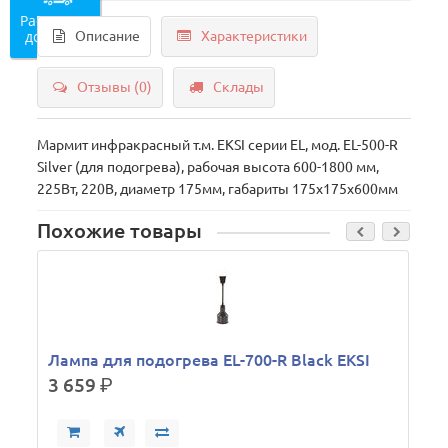
Рассчитать
доставку
Описание
Характеристики
Отзывы (0)
Склады
Мармит инфракрасный т.м. EKSI серии EL, мод. EL-500-R
Silver (для подогрева), рабочая высота 600-1800 мм,
225Вт, 220В, диаметр 175мм, габариты 175х175х600мм
Похожие товары
М
Лампа для подогрева EL-700-R Black EKSI
3 659
р.