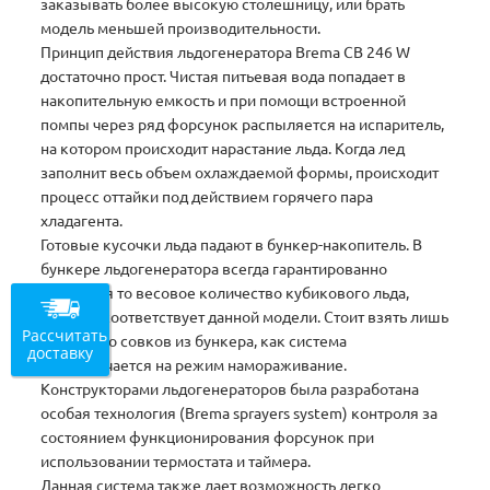
заказывать более высокую столешницу, или брать
модель меньшей производительности.
Принцип действия льдогенератора Brema СВ 246 W
достаточно прост. Чистая питьевая вода попадает в
накопительную емкость и при помощи встроенной
помпы через ряд форсунок распыляется на испаритель,
на котором происходит нарастание льда. Когда лед
заполнит весь объем охлаждаемой формы, происходит
процесс оттайки под действием горячего пара
хладагента.
Готовые кусочки льда падают в бункер-накопитель. В
бункере льдогенератора всегда гарантированно
находится то весовое количество кубикового льда,
которое соответствует данной модели. Стоит взять лишь
Рассчитать
несколько совков из бункера, как система
доставку
переключается на режим намораживание.
Конструкторами льдогенераторов была разработана
особая технология (Brema sprayers system) контроля за
состоянием функционирования форсунок при
использовании термостата и таймера.
Данная система также дает возможность легко