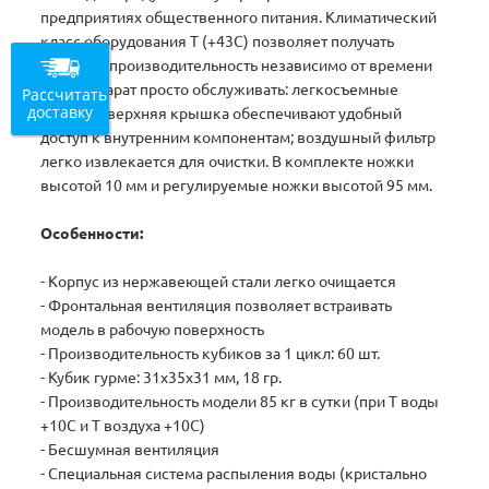
предприятиях общественного питания. Климатический
класс оборудования Т (+43С) позволяет получать
высокую производительность независимо от времени
года. Аппарат просто обслуживать: легкосъемные
Рассчитать
доставку
панели и верхняя крышка обеспечивают удобный
доступ к внутренним компонентам; воздушный фильтр
легко извлекается для очистки. В комплекте ножки
высотой 10 мм и регулируемые ножки высотой 95 мм.
Особенности:
- Корпус из нержавеющей стали легко очищается
- Фронтальная вентиляция позволяет встраивать
модель в рабочую поверхность
- Производительность кубиков за 1 цикл: 60 шт.
- Кубик гурме: 31x35x31 мм, 18 гр.
- Производительность модели 85 кг в сутки (при Т воды
+10С и Т воздуха +10С)
- Бесшумная вентиляция
- Специальная система распыления воды (кристально