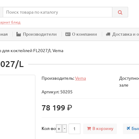
армит блюд
вная
Производители
О компании
Доставка и 
 для коктейлей FL2027/L Vema
027/L
Производитель:
Vema
Доступнос
зале
Артикул: 50205
р.
78 199
В корзину
Быс
Кол-во
+
-