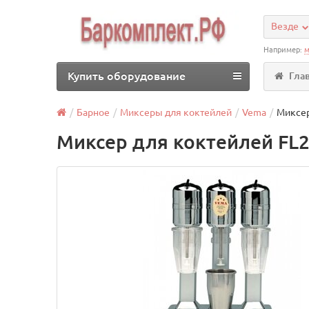
Везде
Например:
м
Купить оборудование
Гла
Барное
Миксеры для коктейлей
Vema
Миксер
Миксер для коктейлей FL2