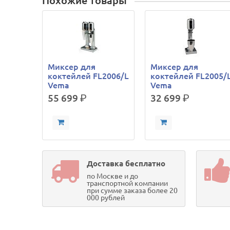
Похожие товары
Миксер для
Миксер для
коктейлей FL2006/L
коктейлей FL2005/
Vema
Vema
55 699
р.
32 699
р.
Доставка бесплатно
по Москве и до
транспортной компании
при сумме заказа более 20
000 рублей